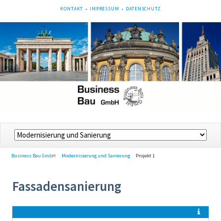
NAVIGATION
KONTAKT
IMPRESSUM
DATENSCHUTZ
ÜBERSPRINGEN
Navigation
überspringen
Business Bau GmbH
Modernisierung und Sanierung
Projekt 1
Fassadensanierung