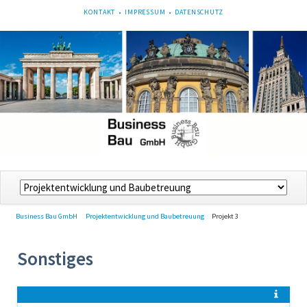
NAVIGATION
KONTAKT
IMPRESSUM
DATENSCHUTZ
ÜBERSPRINGEN
Navigation
überspringen
Business Bau GmbH
Projektentwicklung und Baubetreuung
Projekt 3
Sonstiges