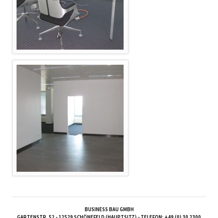
BUSINESS BAU GMBH
GARTENSTR. 52 - 12529 SCHÖNEFELD (HAUPTSITZ) - TELEFON: +49 (0) 30 2300